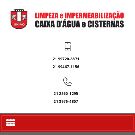
21 99720-8871
21 99467-1156
21 2560-1295
21 3976-4857
Alternar
navegação