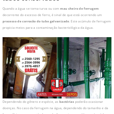
Quando a água se torna turva ou com
mau cheiro de ferrugem
decorrente do excesso de ferro, é sinal de que está ocorrendo um
processo de corrosão do tubo galvanizado
. Este acúmulo de ferrugem
propicia meios para a contaminação bacteriológica da água.
Dependendo do gênero e espécie, as
bactérias
poderão ocasionar
doenças. No caso da ferrugem na água, dependendo do tamanho e da