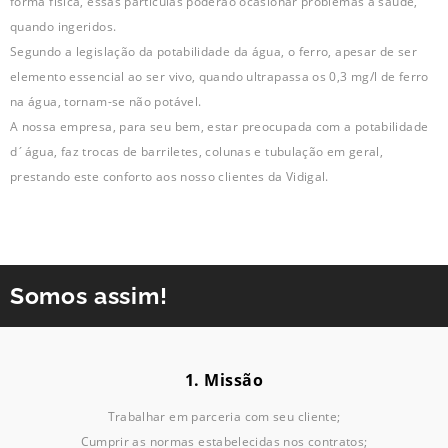
forma física, essas partículas poderão ocasionar problemas à saúde,
quando ingeridos.
Segundo a legislação da potabilidade da água, o ferro, apesar de ser
elemento essencial ao ser vivo, quando ultrapassa os 0,3 mg/l de ferro
na água, tornam-se não potável.
A nossa empresa, para seu bem, estar preocupada com a potabilidade
d´água, faz trocas de barriletes, colunas e tubulação em geral,
prestando este conforto aos nosso clientes da Vidigal.
Somos assim!
1. Missão
Trabalhar em parceria com seu cliente;
Cumprir as normas estabelecidas nos contratos;