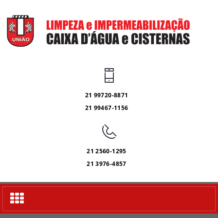
21 99720-8871
21 99467-1156
21 2560-1295
21 3976-4857
Alternar
navegação