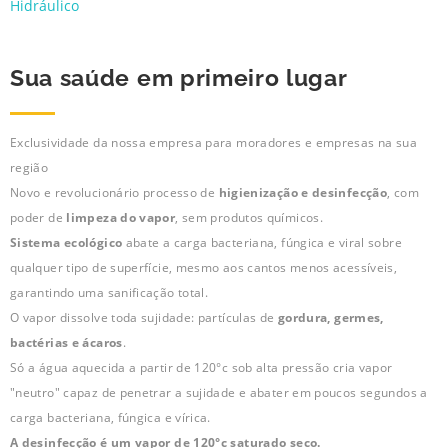
Hidráulico
Sua saúde em primeiro lugar
Exclusividade da nossa empresa para moradores e empresas na sua
região
Novo e revolucionário processo de
higienização e desinfecção
, com
poder de
limpeza do vapor
, sem produtos químicos.
Sistema ecológico
abate a carga bacteriana, fúngica e viral sobre
qualquer tipo de superfície, mesmo aos cantos menos acessíveis,
garantindo uma sanificação total.
O vapor dissolve toda sujidade: partículas de
gordura, germes,
bactérias e ácaros
.
Só a água aquecida a partir de 120°c sob alta pressão cria vapor
"neutro" capaz de penetrar a sujidade e abater em poucos segundos a
carga bacteriana, fúngica e vírica.
A desinfecção é um vapor de 120°c saturado seco.