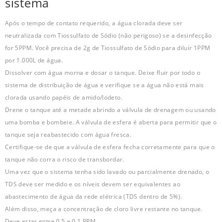
sistema
Após o tempo de contato requerido, a água clorada deve ser
neutralizada com Tiossulfato de Sódio (não perigoso) se a desinfecção
for 5PPM. Você precisa de 2g de Tiossulfato de Sódio para diluir 1PPM
por 1.000L de água.
Dissolver com água morna e dosar o tanque. Deixe fluir por todo o
sistema de distribuição de água e verifique se a água não está mais
clorada usando papéis de amido/lodeto.
Drene o tanque até a metade abrindo a válvula de drenagem ou usando
uma bomba e bombeie. A válvula de esfera é aberta para permitir que o
tanque seja reabastecido com água fresca.
Certifique-se de que a válvula de esfera fecha corretamente para que o
tanque não corra o risco de transbordar.
Uma vez que o sistema tenha sido lavado ou parcialmente drenado, o
TDS deve ser medido e os níveis devem ser equivalentes ao
abastecimento de água da rede elétrica (TDS dentro de 5%).
Além disso, meça a concentração de cloro livre restante no tanque.
Deve estar entre 0,5 e 0,1 PPM.