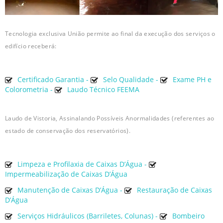
Tecnologia exclusiva União permite ao final da execução dos serviços o
edifício receberá:
Certificado Garantia -
Selo Qualidade -
Exame PH e
Colorometria -
Laudo Técnico FEEMA
Laudo de Vistoria, Assinalando Possíveis Anormalidades (referentes ao
estado de conservação dos reservatórios).
Limpeza e Profilaxia de Caixas D’Água -
Impermeabilização de Caixas D’Água
Manutenção de Caixas D’Água -
Restauração de Caixas
D’Água
Serviços Hidráulicos (Barriletes, Colunas) -
Bombeiro