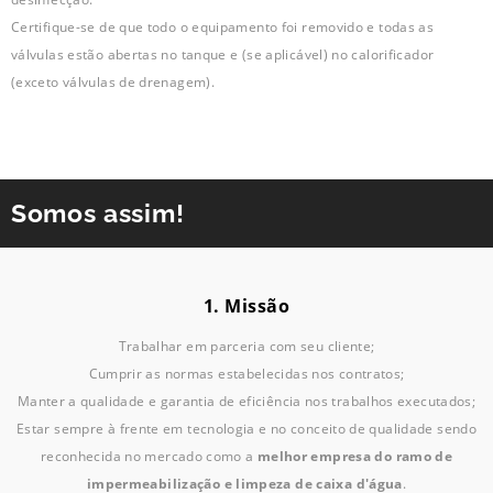
Certifique-se de que todo o equipamento foi removido e todas as
válvulas estão abertas no tanque e (se aplicável) no calorificador
(exceto válvulas de drenagem).
Somos assim!
1. Missão
Trabalhar em parceria com seu cliente;
Cumprir as normas estabelecidas nos contratos;
Manter a qualidade e garantia de eficiência nos trabalhos executados;
Estar sempre à frente em tecnologia e no conceito de qualidade sendo
reconhecida no mercado como a
melhor empresa do ramo de
impermeabilização e limpeza de caixa d'água
.