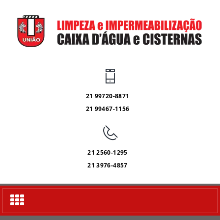
21 99720-8871
21 99467-1156
21 2560-1295
21 3976-4857
Alternar
navegação