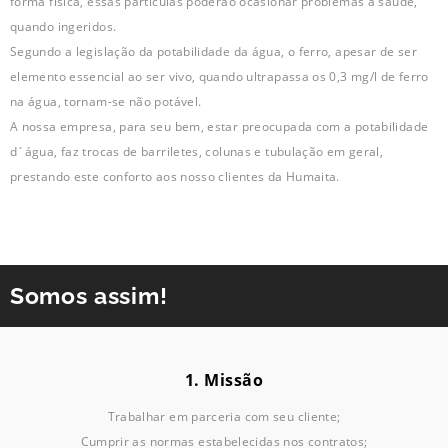
forma física, essas partículas poderão ocasionar problemas à saúde,
quando ingeridos.
Segundo a legislação da potabilidade da água, o ferro, apesar de ser
elemento essencial ao ser vivo, quando ultrapassa os 0,3 mg/l de ferro
na água, tornam-se não potável.
A nossa empresa, para seu bem, estar preocupada com a potabilidade
d´água, faz trocas de barriletes, colunas e tubulação em geral,
prestando este conforto aos nosso clientes da Humaita.
Somos assim!
1. Missão
Trabalhar em parceria com seu cliente;
Cumprir as normas estabelecidas nos contratos;