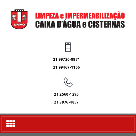
21 99720-8871
21 99467-1156
21 2560-1295
21 3976-4857
Alternar
navegação