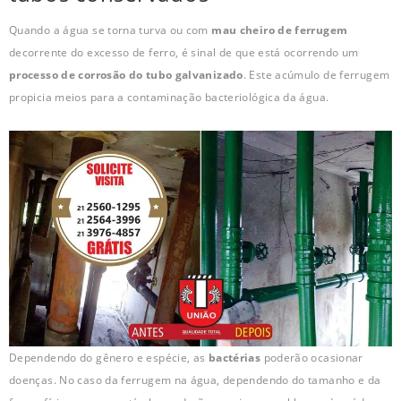
Quando a água se torna turva ou com
mau cheiro de ferrugem
decorrente do excesso de ferro, é sinal de que está ocorrendo um
processo de corrosão do tubo galvanizado
. Este acúmulo de ferrugem
propicia meios para a contaminação bacteriológica da água.
Dependendo do gênero e espécie, as
bactérias
poderão ocasionar
doenças. No caso da ferrugem na água, dependendo do tamanho e da