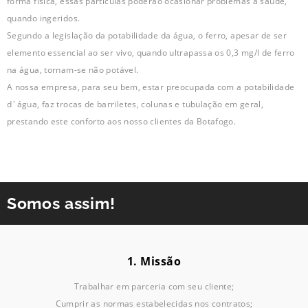
forma física, essas partículas poderão ocasionar problemas à saúde,
quando ingeridos.
Segundo a legislação da potabilidade da água, o ferro, apesar de ser
elemento essencial ao ser vivo, quando ultrapassa os 0,3 mg/l de ferro
na água, tornam-se não potável.
A nossa empresa, para seu bem, estar preocupada com a potabilidade
d´água, faz trocas de barriletes, colunas e tubulação em geral,
prestando este conforto aos nosso clientes da Botafogo.
Somos assim!
1. Missão
Trabalhar em parceria com seu cliente;
Cumprir as normas estabelecidas nos contratos;