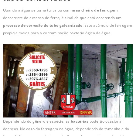
Quando a água se torna turva ou com
mau cheiro de ferrugem
decorrente do excesso de ferro, é sinal de que está ocorrendo um
processo de corrosão do tubo galvanizado
. Este acúmulo de ferrugem
propicia meios para a contaminação bacteriológica da água.
Dependendo do gênero e espécie, as
bactérias
poderão ocasionar
doenças. No caso da ferrugem na água, dependendo do tamanho e da