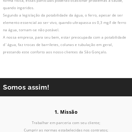
forma física, essas partículas poderão ocasionar problemas à saúde,
quando ingeridos.
Segundo a legislação da potabilidade da água, o ferro, apesar de ser
elemento essencial ao ser vivo, quando ultrapassa os 0,3 mg/l de ferro
na água, tornam-se não potável.
A nossa empresa, para seu bem, estar preocupada com a potabilidade
d´água, faz trocas de barriletes, colunas e tubulação em geral,
prestando este conforto aos nosso clientes da São Gonçalo.
Somos assim!
1. Missão
Trabalhar em parceria com seu cliente;
Cumprir as normas estabelecidas nos contratos;