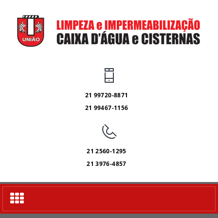
21 99720-8871
21 99467-1156
21 2560-1295
21 3976-4857
Alternar
navegação