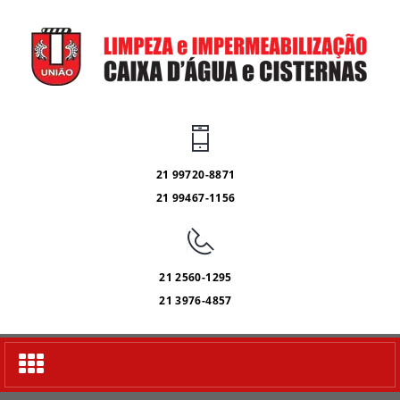
21 99720-8871
21 99467-1156
21 2560-1295
21 3976-4857
Alternar
navegação