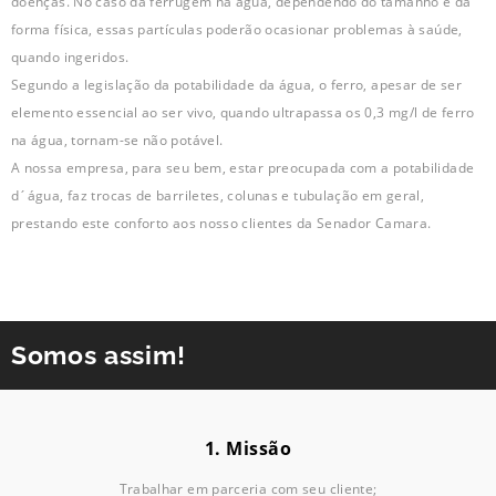
doenças. No caso da ferrugem na água, dependendo do tamanho e da
forma física, essas partículas poderão ocasionar problemas à saúde,
quando ingeridos.
Segundo a legislação da potabilidade da água, o ferro, apesar de ser
elemento essencial ao ser vivo, quando ultrapassa os 0,3 mg/l de ferro
na água, tornam-se não potável.
A nossa empresa, para seu bem, estar preocupada com a potabilidade
d´água, faz trocas de barriletes, colunas e tubulação em geral,
prestando este conforto aos nosso clientes da Senador Camara.
Somos assim!
1. Missão
Trabalhar em parceria com seu cliente;