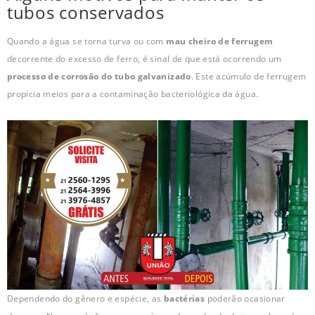
tubos conservados
Quando a água se torna turva ou com
mau cheiro de ferrugem
decorrente do excesso de ferro, é sinal de que está ocorrendo um
processo de corrosão do tubo galvanizado
. Este acúmulo de ferrugem
propicia meios para a contaminação bacteriológica da água.
Dependendo do gênero e espécie, as
bactérias
poderão ocasionar