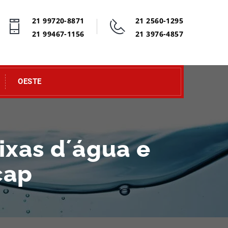
21 99720-8871
21 2560-1295
21 99467-1156
21 3976-4857
OESTE
ixas d´água e
cap