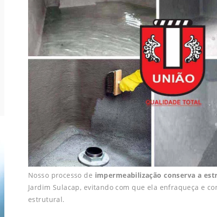
Nosso processo de
impermeabilização conserva a estr
Jardim Sulacap, evitando com que ela enfraqueça e c
estrutural.