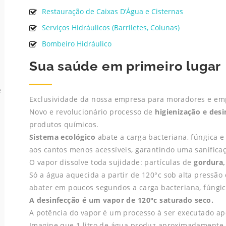
Restauração de Caixas D’Água e Cisternas
Serviços Hidráulicos (Barriletes, Colunas)
Bombeiro Hidráulico
Sua saúde em primeiro lugar
e
Exclusividade da nossa empresa para moradores e emp
Novo e revolucionário processo de
higienização e des
produtos químicos.
Sistema ecológico
abate a carga bacteriana, fúngica e
aos cantos menos acessíveis, garantindo uma sanificaç
O vapor dissolve toda sujidade: partículas de
gordura,
Só a água aquecida a partir de 120°c sob alta pressão 
abater em poucos segundos a carga bacteriana, fúngica
A desinfecção é um vapor de 120°c saturado seco.
A potência do vapor é um processo à ser executado apó
Imagine que 1 litro de água produz aproximadamente 1