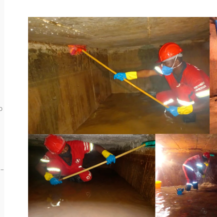
o
1
 –