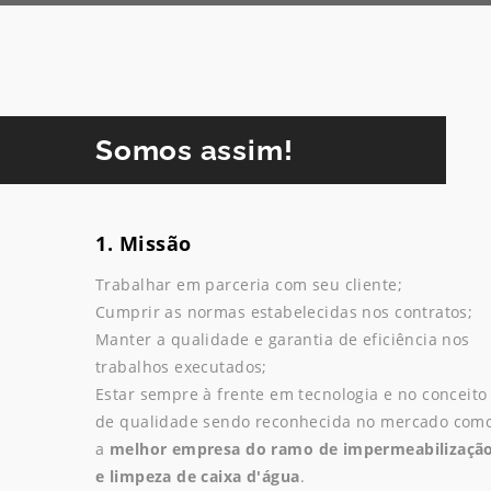
Somos assim!
1. Missão
Trabalhar em parceria com seu cliente;
Cumprir as normas estabelecidas nos contratos;
Manter a qualidade e garantia de eficiência nos
trabalhos executados;
Estar sempre à frente em tecnologia e no conceito
de qualidade sendo reconhecida no mercado com
a
melhor empresa do ramo de impermeabilizaçã
e limpeza de caixa d'água
.