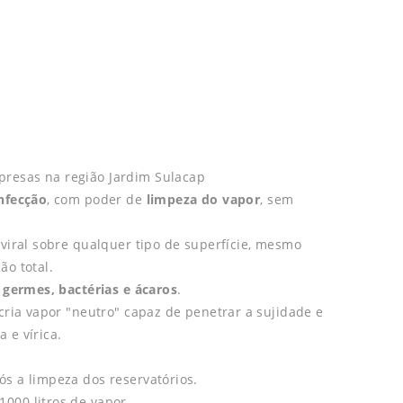
resas na região Jardim Sulacap
infecção
, com poder de
limpeza do vapor
, sem
 viral sobre qualquer tipo de superfície, mesmo
ão total.
 germes, bactérias e ácaros
.
cria vapor "neutro" capaz de penetrar a sujidade e
 e vírica.
s a limpeza dos reservatórios.
000 litros de vapor.