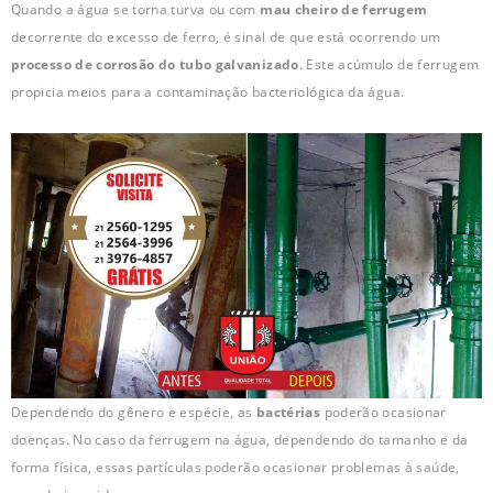
Quando a água se torna turva ou com
mau cheiro de ferrugem
decorrente do excesso de ferro, é sinal de que está ocorrendo um
processo de corrosão do tubo galvanizado
. Este acúmulo de ferrugem
propicia meios para a contaminação bacteriológica da água.
Dependendo do gênero e espécie, as
bactérias
poderão ocasionar
doenças. No caso da ferrugem na água, dependendo do tamanho e da
forma física, essas partículas poderão ocasionar problemas à saúde,