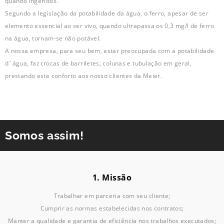
quando ingeridos.
Segundo a legislação da potabilidade da água, o ferro, apesar de ser
elemento essencial ao ser vivo, quando ultrapassa os 0,3 mg/l de ferro
na água, tornam-se não potável.
A nossa empresa, para seu bem, estar preocupada com a potabilidade
d´água, faz trocas de barriletes, colunas e tubulação em geral,
prestando este conforto aos nosso clientes da Meier.
Somos assim!
1. Missão
Trabalhar em parceria com seu cliente;
Cumprir as normas estabelecidas nos contratos;
Manter a qualidade e garantia de eficiência nos trabalhos executados;