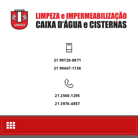
21 99720-8871
21 99467-1156
21 2560-1295
21 3976-4857
Alternar
navegação