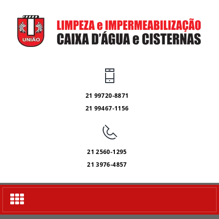
21 99720-8871
21 99467-1156
21 2560-1295
21 3976-4857
Alternar
navegação