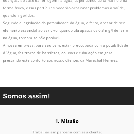
doenças. No caso da ferrugem na água, dependendo do tamanho e da
forma física, essas partículas poderão ocasionar problemas à saúde,
quando ingeridos.
Segundo a legislação da potabilidade da água, o ferro, apesar de ser
elemento essencial ao ser vivo, quando ultrapassa os 0,3 mg/l de ferro
na água, tornam-se não potável.
A nossa empresa, para seu bem, estar preocupada com a potabilidade
d´água, faz trocas de barriletes, colunas e tubulação em geral,
prestando este conforto aos nosso clientes da Marechal Hermes.
Somos assim!
1. Missão
Trabalhar em parceria com seu cliente;