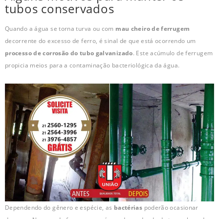
tubos conservados
Quando a água se torna turva ou com
mau cheiro de ferrugem
decorrente do excesso de ferro, é sinal de que está ocorrendo um
processo de corrosão do tubo galvanizado
. Este acúmulo de ferrugem
propicia meios para a contaminação bacteriológica da água.
Dependendo do gênero e espécie, as
bactérias
poderão ocasionar