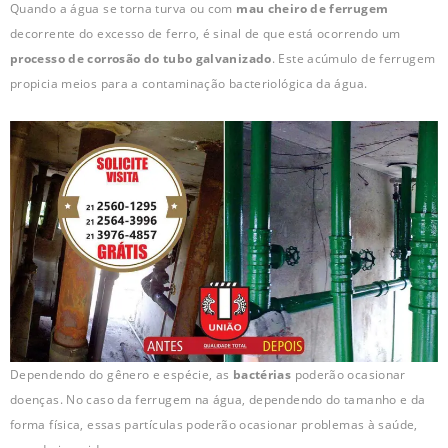
Quando a água se torna turva ou com
mau cheiro de ferrugem
decorrente do excesso de ferro, é sinal de que está ocorrendo um
processo de corrosão do tubo galvanizado
. Este acúmulo de ferrugem
propicia meios para a contaminação bacteriológica da água.
Dependendo do gênero e espécie, as
bactérias
poderão ocasionar
doenças. No caso da ferrugem na água, dependendo do tamanho e da
forma física, essas partículas poderão ocasionar problemas à saúde,