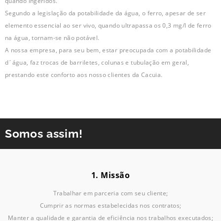
quando ingeridos.
Segundo a legislação da potabilidade da água, o ferro, apesar de ser
elemento essencial ao ser vivo, quando ultrapassa os 0,3 mg/l de ferro
na água, tornam-se não potável.
A nossa empresa, para seu bem, estar preocupada com a potabilidade
d´água, faz trocas de barriletes, colunas e tubulação em geral,
prestando este conforto aos nosso clientes da Cacuia.
Somos assim!
1. Missão
Trabalhar em parceria com seu cliente;
Cumprir as normas estabelecidas nos contratos;
Manter a qualidade e garantia de eficiência nos trabalhos executados;