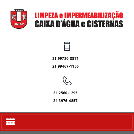
21 99720-8871
21 99467-1156
21 2560-1295
21 3976-4857
Alternar
navegação