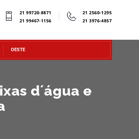
21 99720-8871
21 2560-1295
21 99467-1156
21 3976-4857
OESTE
ixas d´água e
a