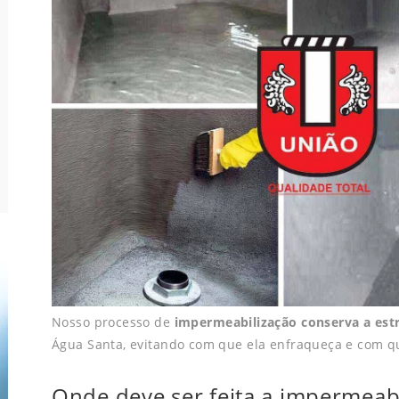
Nosso processo de
impermeabilização conserva a estr
Água Santa, evitando com que ela enfraqueça e com qu
Onde deve ser feita a impermeab