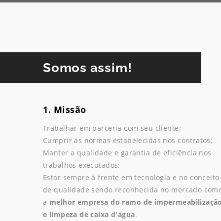
Somos assim!
1. Missão
Trabalhar em parceria com seu cliente;
Cumprir as normas estabelecidas nos contratos;
Manter a qualidade e garantia de eficiência nos
trabalhos executados;
Estar sempre à frente em tecnologia e no conceito
de qualidade sendo reconhecida no mercado com
a
melhor empresa do ramo de impermeabilizaçã
e limpeza de caixa d'água
.