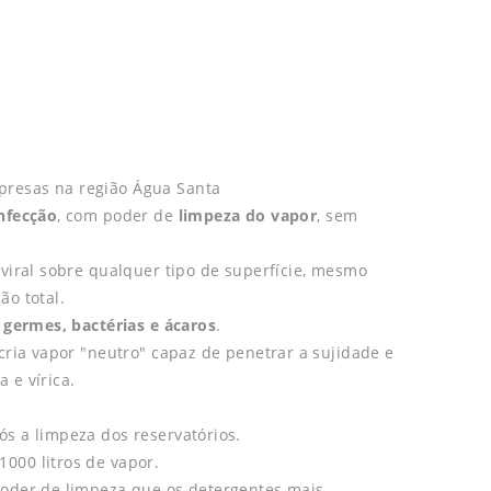
presas na região Água Santa
infecção
, com poder de
limpeza do vapor
, sem
 viral sobre qualquer tipo de superfície, mesmo
ão total.
 germes, bactérias e ácaros
.
cria vapor "neutro" capaz de penetrar a sujidade e
 e vírica.
s a limpeza dos reservatórios.
000 litros de vapor.
poder de limpeza que os detergentes mais