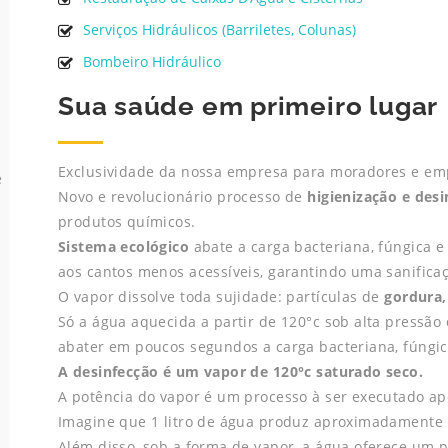
Serviços Hidráulicos (Barriletes, Colunas)
Bombeiro Hidráulico
Sua saúde em primeiro lugar
Exclusividade da nossa empresa para moradores e em
e
Novo e revolucionário processo de
higienização e des
produtos químicos.
Sistema ecológico
abate a carga bacteriana, fúngica e
aos cantos menos acessíveis, garantindo uma sanificaç
O vapor dissolve toda sujidade: partículas de
gordura,
Só a água aquecida a partir de 120°c sob alta pressão 
abater em poucos segundos a carga bacteriana, fúngica
A desinfecção é um vapor de 120°c saturado seco.
A potência do vapor é um processo à ser executado apó
Imagine que 1 litro de água produz aproximadamente 1
Além disso, sob a forma de vapor, a água oferece um 