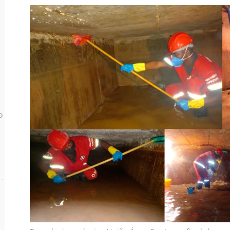
o
1
 –