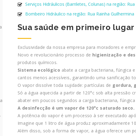
Serviços Hidráulicos (Barriletes, Colunas) na região: Ru
Bombeiro Hidráulico na região: Rua Rainha Guilhermina
Sua saúde em primeiro lugar
a
Exclusividade da nossa empresa para moradores e empr
Novo e revolucionário processo de
higienização e de
produtos químicos.
Sistema ecológico
abate a carga bacteriana, fúngica e
cantos menos acessíveis, garantindo uma sanificação to
O vapor dissolve toda sujidade: partículas de
gordura, 
Só a água aquecida a partir de 120°c sob alta pressão cr
abater em poucos segundos a carga bacteriana, fúngica e
ra
A desinfecção é um vapor de 120°c saturado seco.
A potência do vapor é um processo à ser executado após
–
Imagine que 1 litro de água produz aproximadamente 100
Além disso, sob a forma de vapor, a água oferece um 