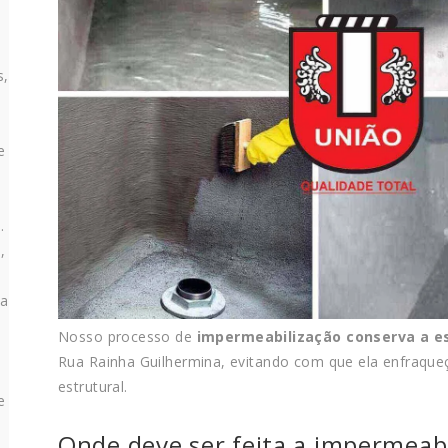
s,
e
s
.
,
da
Nosso processo de
impermeabilização conserva a es
Rua Rainha Guilhermina, evitando com que ela enfraque
estrutural.
e
Onde deve ser feita a impermeabi