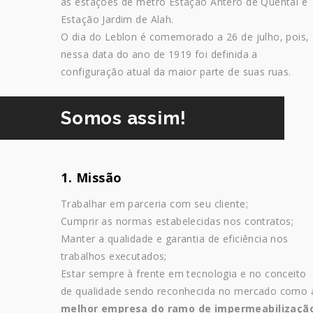
as estações de metrô Estação Antero de Quental e
Estação Jardim de Alah.
O dia do Leblon é comemorado a 26 de julho, pois,
nessa data do ano de 1919 foi definida a
configuração atual da maior parte de suas ruas.
Somos assim!
1. Missão
Trabalhar em parceria com seu cliente;
Cumprir as normas estabelecidas nos contratos;
Manter a qualidade e garantia de eficiência nos
trabalhos executados;
Estar sempre à frente em tecnologia e no conceito
de qualidade sendo reconhecida no mercado como 
melhor empresa do ramo de impermeabilizaçã