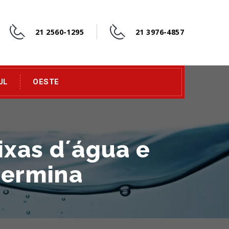
21 2560-1295
21 3976-4857
UL
OESTE
ixas d´água e
hermina