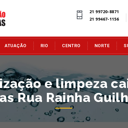
21 99720-8871
21 99467-1156
ATUAÇÃO
RIO
CENTRO
NORTE
S
zação e limpeza ca
nas Rua Rainha Guil