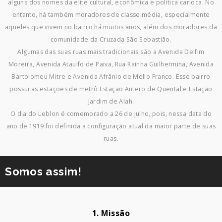
alguns dos nomes da elite cultural, econômica e política carioca. No
entanto, há também moradores de classe média, especialmente
aqueles que vivem no bairro há muitos anos, além dos moradores da
comunidade da Cruzada São Sebastião.
Algumas das suas ruas mais tradicionais são a Avenida Delfim
Moreira, Avenida Ataulfo de Paiva, Rua Rainha Guilhermina, Avenida
Bartolomeu Mitre e Avenida Afrânio de Mello Franco. Esse bairro
possui as estações de metrô Estação Antero de Quental e Estação
Jardim de Alah.
O dia do Leblon é comemorado a 26 de julho, pois, nessa data do
ano de 1919 foi definida a configuração atual da maior parte de suas
ruas.
Somos assim!
1. Missão