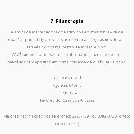
7. Filantropia
A entidade mantenedora do Retiro dos Artistas sobrevive de
doações para abrigar os artistas que tantas alegrias nos deram,
através do cinema, teatro, televisão e circo.
VOCÊ também pode ser um colaborador através de boletos
bancários ou depósitos em conta corrente de qualquer valor no:
Banco do Brasil
Agência: 0493-6
C/C: 6912-4
Favorecido: Casa dos Artistas
Maiores informações nos Telefones: 3327-4591 ou 3382-3730 (direto
com o retiro)