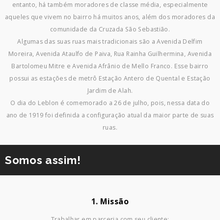
entanto, há também moradores de classe média, especialmente
aqueles que vivem no bairro há muitos anos, além dos moradores da
comunidade da Cruzada São Sebastião.
Algumas das suas ruas mais tradicionais são a Avenida Delfim
Moreira, Avenida Ataulfo de Paiva, Rua Rainha Guilhermina, Avenida
Bartolomeu Mitre e Avenida Afrânio de Mello Franco. Esse bairro
possui as estações de metrô Estação Antero de Quental e Estação
Jardim de Alah.
O dia do Leblon é comemorado a 26 de julho, pois, nessa data do
ano de 1919 foi definida a configuração atual da maior parte de suas
ruas.
Somos assim!
1. Missão
Trabalhar em parceria com seu cliente;