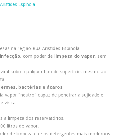
Aristides Espinola
sas na região Rua Aristides Espinola
sinfecção
, com poder de
limpeza do vapor
, sem
 viral sobre qualquer tipo de superfície, mesmo aos
tal.
germes, bactérias e ácaros
.
ia vapor "neutro" capaz de penetrar a sujidade e
 vírica.
 a limpeza dos reservatórios.
0 litros de vapor.
poder de limpeza que os detergentes mais modernos