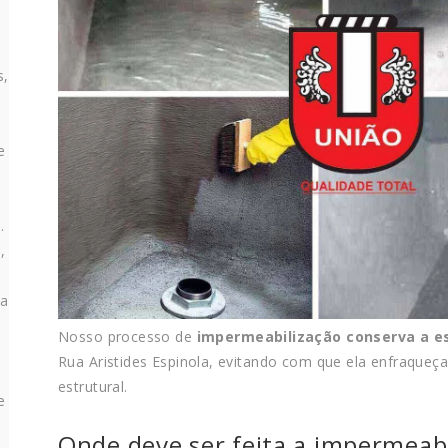
s,
e
s
.
,
da
Nosso processo de
impermeabilização conserva a es
Rua Aristides Espinola, evitando com que ela enfraque
estrutural.
e
Onde deve ser feita a impermeabi