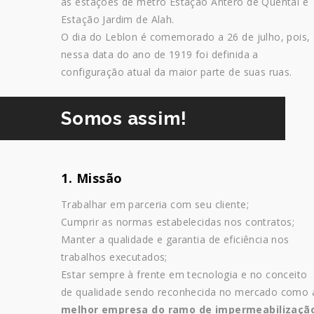
as estações de metrô Estação Antero de Quental e
Estação Jardim de Alah.
O dia do Leblon é comemorado a 26 de julho, pois,
nessa data do ano de 1919 foi definida a
configuração atual da maior parte de suas ruas.
Somos assim!
1. Missão
Trabalhar em parceria com seu cliente;
Cumprir as normas estabelecidas nos contratos;
Manter a qualidade e garantia de eficiência nos
trabalhos executados;
Estar sempre à frente em tecnologia e no conceito
de qualidade sendo reconhecida no mercado como 
melhor empresa do ramo de impermeabilizaçã