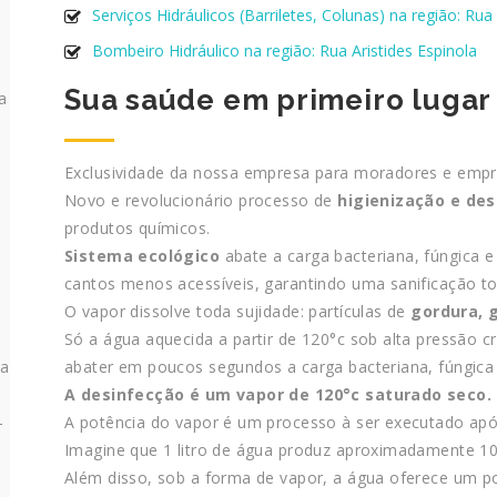
Serviços Hidráulicos (Barriletes, Colunas) na região: Rua 
Bombeiro Hidráulico na região: Rua Aristides Espinola
Sua saúde em primeiro lugar
a
Exclusividade da nossa empresa para moradores e empre
Novo e revolucionário processo de
higienização e de
produtos químicos.
Sistema ecológico
abate a carga bacteriana, fúngica e
cantos menos acessíveis, garantindo uma sanificação to
O vapor dissolve toda sujidade: partículas de
gordura, 
Só a água aquecida a partir de 120°c sob alta pressão cr
abater em poucos segundos a carga bacteriana, fúngica e
ra
A desinfecção é um vapor de 120°c saturado seco.
A potência do vapor é um processo à ser executado após
–
Imagine que 1 litro de água produz aproximadamente 100
Além disso, sob a forma de vapor, a água oferece um 