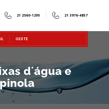
21 2560-1295
21 3976-4857
UL
OESTE
ixas d´água e
spinola