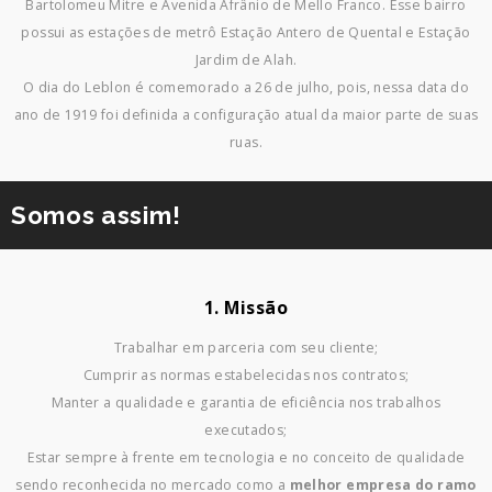
Bartolomeu Mitre e Avenida Afrânio de Mello Franco. Esse bairro
possui as estações de metrô Estação Antero de Quental e Estação
Jardim de Alah.
O dia do Leblon é comemorado a 26 de julho, pois, nessa data do
ano de 1919 foi definida a configuração atual da maior parte de suas
ruas.
Somos assim!
1. Missão
Trabalhar em parceria com seu cliente;
Cumprir as normas estabelecidas nos contratos;
Manter a qualidade e garantia de eficiência nos trabalhos
executados;
Estar sempre à frente em tecnologia e no conceito de qualidade
sendo reconhecida no mercado como a
melhor empresa do ramo