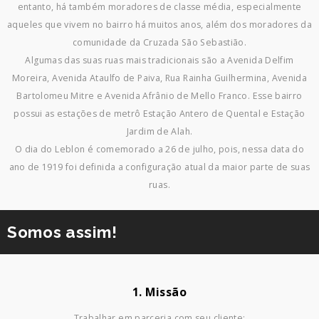
entanto, há também moradores de classe média, especialmente
aqueles que vivem no bairro há muitos anos, além dos moradores da
comunidade da Cruzada São Sebastião.
Algumas das suas ruas mais tradicionais são a Avenida Delfim
Moreira, Avenida Ataulfo de Paiva, Rua Rainha Guilhermina, Avenida
Bartolomeu Mitre e Avenida Afrânio de Mello Franco. Esse bairro
possui as estações de metrô Estação Antero de Quental e Estação
Jardim de Alah.
O dia do Leblon é comemorado a 26 de julho, pois, nessa data do
ano de 1919 foi definida a configuração atual da maior parte de suas
ruas.
Somos assim!
1. Missão
Trabalhar em parceria com seu cliente;