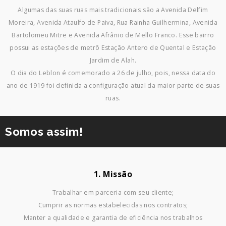
Algumas das suas ruas mais tradicionais são a Avenida Delfim
Moreira, Avenida Ataulfo de Paiva, Rua Rainha Guilhermina, Avenida
Bartolomeu Mitre e Avenida Afrânio de Mello Franco. Esse bairro
possui as estações de metrô Estação Antero de Quental e Estação
Jardim de Alah.
O dia do Leblon é comemorado a 26 de julho, pois, nessa data do
ano de 1919 foi definida a configuração atual da maior parte de suas
ruas.
Somos assim!
1. Missão
Trabalhar em parceria com seu cliente;
Cumprir as normas estabelecidas nos contratos;
Manter a qualidade e garantia de eficiência nos trabalhos