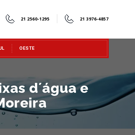
21 2560-1295
21 3976-4857
UL
OESTE
ixas d´água e
Moreira