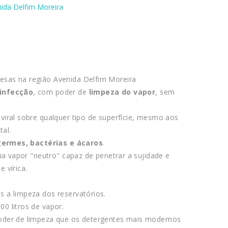
enida Delfim Moreira
esas na região Avenida Delfim Moreira
sinfecção
, com poder de
limpeza do vapor
, sem
 viral sobre qualquer tipo de superfície, mesmo aos
tal.
germes, bactérias e ácaros
.
ia vapor "neutro" capaz de penetrar a sujidade e
 vírica.
 a limpeza dos reservatórios.
0 litros de vapor.
poder de limpeza que os detergentes mais modernos