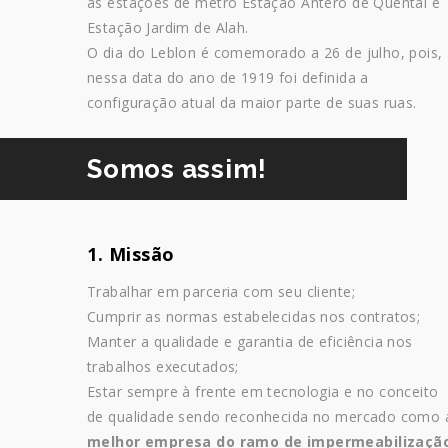
as estações de metrô Estação Antero de Quental e
Estação Jardim de Alah.
O dia do Leblon é comemorado a 26 de julho, pois,
nessa data do ano de 1919 foi definida a
configuração atual da maior parte de suas ruas.
Somos assim!
1. Missão
Trabalhar em parceria com seu cliente;
Cumprir as normas estabelecidas nos contratos;
Manter a qualidade e garantia de eficiência nos
trabalhos executados;
Estar sempre à frente em tecnologia e no conceito
de qualidade sendo reconhecida no mercado como 
melhor empresa do ramo de impermeabilizaçã