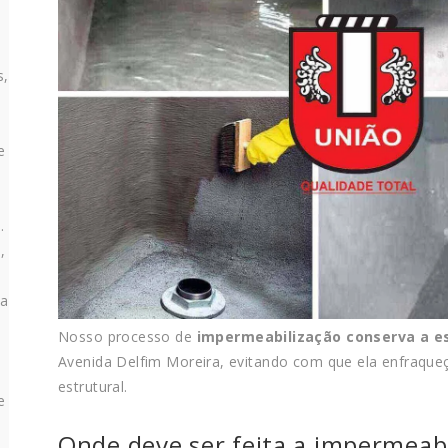
s,
e
s
.
,
da
Nosso processo de
impermeabilização conserva a es
Avenida Delfim Moreira, evitando com que ela enfraque
estrutural.
e
Onde deve ser feita a impermeabi