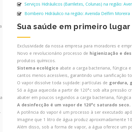
Serviços Hidráulicos (Barriletes, Colunas) na região: Av
Bombeiro Hidráulico na região: Avenida Delfim Moreira
Sua saúde em primeiro lugar
a
Exclusividade da nossa empresa para moradores e empr
Novo e revolucionário processo de
higienização e de
produtos químicos.
Sistema ecológico
abate a carga bacteriana, fúngica e
cantos menos acessíveis, garantindo uma sanificação to
O vapor dissolve toda sujidade: partículas de
gordura, 
Só a água aquecida a partir de 120°c sob alta pressão cr
abater em poucos segundos a carga bacteriana, fúngica e
ra
A desinfecção é um vapor de 120°c saturado seco.
A potência do vapor é um processo à ser executado após
–
Imagine que 1 litro de água produz aproximadamente 100
Além disso, sob a forma de vapor, a água oferece um 