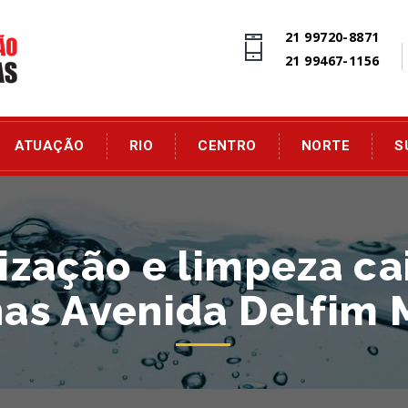
21 99720-8871
21 99467-1156
ATUAÇÃO
RIO
CENTRO
NORTE
S
zação e limpeza ca
nas Avenida Delfim 