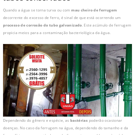
Quando a água se torna turva ou com
mau cheiro de ferrugem
decorrente do excesso de ferro, é sinal de que está ocorrendo um
processo de corrosão do tubo galvanizado
. Este acúmulo de ferrugem
propicia meios para a contaminação bacteriológica da água.
Dependendo do gênero e espécie, as
bactérias
poderão ocasionar
doenças. No caso da ferrugem na água, dependendo do tamanho e da