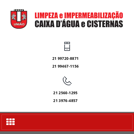
21 99720-8871
21 99467-1156
21 2560-1295
21 3976-4857
Alternar
navegação